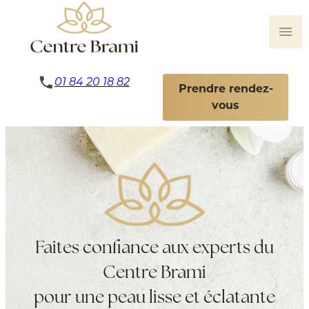
Panneau de gestion des cookies
menu
01 84 20 18 82
Prendre rendez-
vous
Faites confiance aux experts du
Centre Brami
pour une peau lisse et éclatante