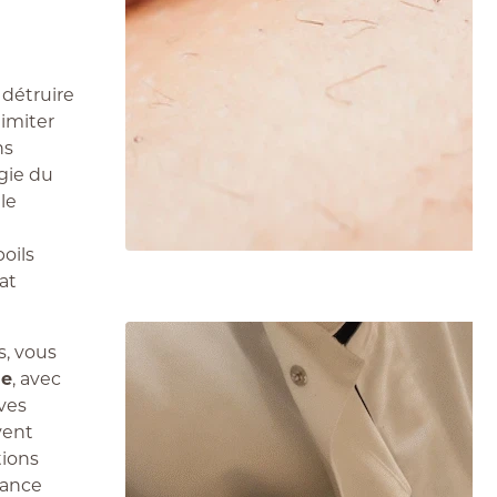
 détruire
limiter
ns
gie du
le
oils
at
s, vous
le
, avec
ives
vent
tions
iance