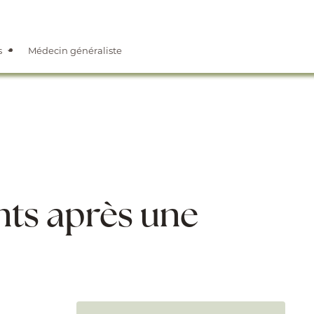
s
Médecin généraliste
nts après une