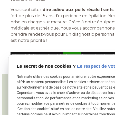
Vous souhaitez
dire adieu aux poils récalcitrants
fort de plus de 15 ans d'expérience en épilation élec
prise en charge sur mesure. Grâce à notre équip
médicale et esthétique, nous vous accompagnons v
prendre rendez-vous pour un diagnostic personnalisé
est notre priorité !
X (formerly Twitter) est désactivé.
Autoriser
Facebook est désacti
Le secret de nos cookies ?
Le respect de vot
Notre site utilise des cookies pour améliorer votre expérienc
offrir un contenu personnalisé. Les cookies strictement néce
au fonctionnement de base de notre site et ne peuvent pas ê
Téléphon
Cependant, vous avez le choix d'activer ou de désactiver les 
personnalisation, de performance et de marketing selon vos
01 84 2
pouvez modifier vos paramètres de cookies à tout moment en 
'Gestion des cookies' situé en bas de notre site. Veuillez note
certains cookies peut avoir un impact sur certaines fonctionna