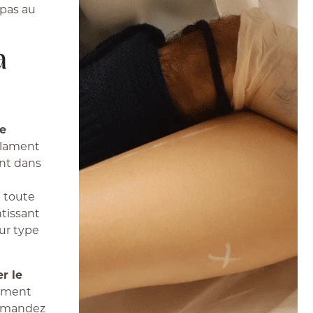
 pas au
a
te
filament
nt dans
 toute
ntissant
eur type
er le
tement
 demandez