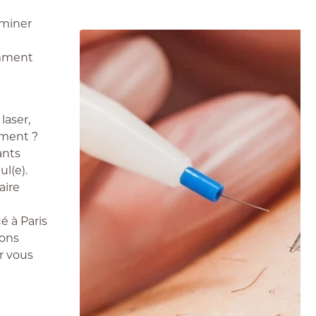
iminer
omment
laser,
ement ?
ants
ul(e).
aire
é à Paris
nons
ur vous