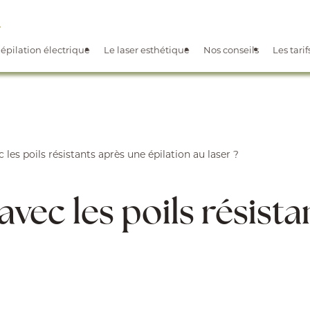
'épilation électrique
Le laser esthétique
Nos conseils
Les tarif
les poils résistants après une épilation au laser ?
vec les poils résista