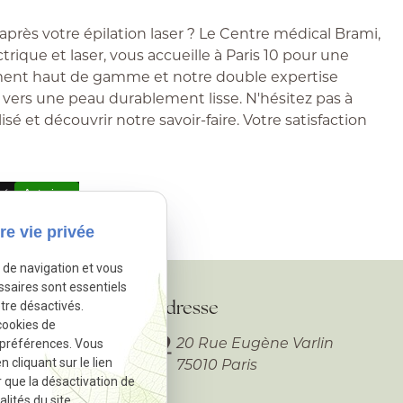
après votre épilation laser ? Le Centre médical Brami,
trique et laser, vous accueille à Paris 10 pour une
ement haut de gamme et notre double expertise
ers une peau durablement lisse. N'hésitez pas à
 et découvrir notre savoir-faire. Votre satisfaction
vé.
Autoriser
re vie privée
e de navigation et vous
ssaires sont essentiels
tre désactivés.
e
Adresse
cookies de
 préférences. Vous
0 18 82
20 Rue Eugène Varlin
cliquant sur le lien
75010 Paris
r que la désactivation de
lités du site.